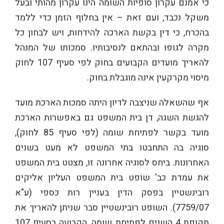
כי אמנם עקרון סופיות השומה הינו עקרון מהותי ובעל
משקל נכבד, ועם זאת – אין בחלוף הזמן כדי ללמד
בהכרח, כי דין בקשת הארכה להידחות, ויש לבחון כל
מקרה לגופו ובהתאם לנסיבותיו. סמכותו של המנהל
להאריך מועדים הקבועים בחוק לפי סעיף 107 לחוק
מיסוי מקרקעין אינה מוגבלת בחוק.
אף שהשאלה שניצבה לדיון היתה סמכות הארכת מועד
להגשת השגה, דן בית המשפט גם באפשרות הארכת
מועד בקשר לפתיחת שומה (לפי סעיף 85 לחוק),
סוגיה בה התחבטו בתי המשפט לא מעט בשנים
האחרונות. ביחס לסוגיה אחרונה זו, מצטט בית המשפט
את עמדת כב' שופט בית המשפט העליון אליקים
רובינשטיין בפסק הדין בעניין רות כספי (ע"א
7759/07). השופט רובינשטיין סבר שניתן להאריך את
תקופת 4 השנים לפתיחת שומה, הקבועה בסעיף 107