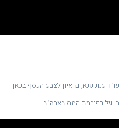
עו"ד ענת טנא, בראיון לצבע הכסף בכאן
ב' על רפורמת המס בארה"ב