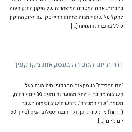
בחברות. אחת המטרות המוצהרות של תיקון החוק היתה
להקל על שינויי מבנה בתחום ההיי-טק. עם זאת, התיקון
כולל בחובו הזדמנויות […]
דחיית יום המכירה בעסקאות מקרקעין
"יום המכירה" בעסקאות מקרקעין הינו מונח בעל
חשיבות מרובה – החל ממועד זה נמנים 30 יום לדיווח,
מכומת "שווי המכירה", נדרש חישוב וכימות השבח
(הרווח) מהמכירה, וכן חלה חובת תשלום המס (בתוך 60
יום מיום […]