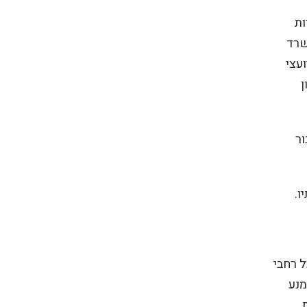
ות
שרד
עצי
ן
ור
ו.
וץ נבחרים המיוצגת בכ – 100 מדינות בכל רחבי
מנע