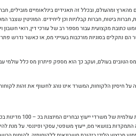
 מהארץ ומהעולם, ובכלל זה תאגידים בינלאומיים מובילים, חבר
חברות ביטוח, חברות קבלניות וכן ליחידים. המוניטין שצבר המ
 כתובת מקצועית עבור מספר רב של עורכי דין, רואי חשבון ויו
הם נתקלים בסוגיות מורכבות בענייני מס, או כאשר נדרש פתרו
 הטובים בעולם, ועקב כך הוא מספק פיתרון מס כלל עולמי עב
 חיסיון הלקוחות, המשרד אינו נוהג לחשוף את זהות לקוחותי
המשרד הינו חבר ברשת WTS Alliance, שהינה רשת עולמית של משרדי ייע
התמקדות בנושאי מס, ייעוץ משפטי, עסקי ופיננסי. על מנת להי
מנע מביצוע הליכי ביקורת חשבונאית ללקוחותיה. לקוחות הרשת