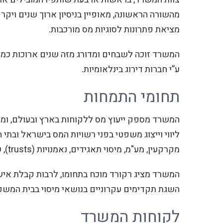
מהשורה הראשונה, מאופיין בניסיון ארוך שנים ויקר
מציאת פתרונות לסוגיות מס מורכבות.
המשרד זוכה לשבחים ומדורג מזה שנים ארוכות כמשר
ע”י חברות דירוג בינלאומיות.
תחומי התמחות
המשרד מספק ייעוץ מס ללקוחות בארץ ובעולם, ומתמח
ליווי וייצוג משפטי בפני רשויות המס בישראל ובתי ה
מקרקעין, מע"מ, מיסוי תאגידים, נאמנויות (trusts), שינויי מבנה ורה ארגון, גילוי מרצון, משפט פלילי (בתחום המס), ועוד.
המשרד מציג רקורד מוכח בתחומו, לרבות קבלת אישו
השגת תקדימים עקרוניים בנושאי מיסוי בבית המשפט
לקוחות המשרד