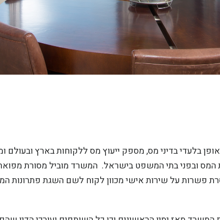
רכי דין, שיוסד בשנת 1990, עוסק באופן בלעדי בדיני מס, מספק ייעוץ מס ללקוחות בארץ ובעול
שויות המס ובפני בתי המשפט בישראל. המשרד מוביל מסורת מפואר
סרת פשרות על שירות אישי מכוון לקוח לשם השגת פתרונות המ
המשרד מאז ימיו הראשונים וכן כל השותפים ועורכי הדין שהם