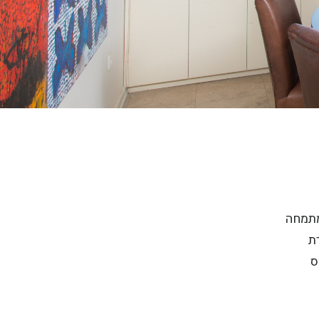
ם ומתמחה
ת
ס