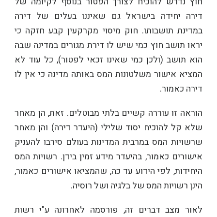
חוץ נדרש להוכיח לצורך הפטור בנוסף לקיומה של
דירה יחידה בישראל גם שאיננו בעלים של דירה
במדינת תושבותו. חוק מיסוי מקרקעין קבע חזקה כי
יראו תושב חוץ כמי שיש לו דירת מגורים במדינה שבה
הוא תושב (ולכן כמי שאינו זכאי לפטור), כל עוד לא
המציא אישור משלטונות המס באותה מדינה כי אין לו
דירה כאמור.
הוראה זו עוררה קשיים בלתי מבוטלים. זאת, הן מאחר
שלא קל להוכיח יסוד שלילי (היעדר דירה) והן מאחר
שרשויות המס במרבית המדינות בעולם סירבו להעניק
אישורים כאמור, בהיעדר מידע זמין בידן. רשויות המס
היחידות, לפי הידוע עד כה, שהמציאו אישורים כאמור,
הינן רשויות המס של בלגיה ושל רוסיה.
לאור מצב דברים זה, פורסמה לאחרונה ע"י רשות