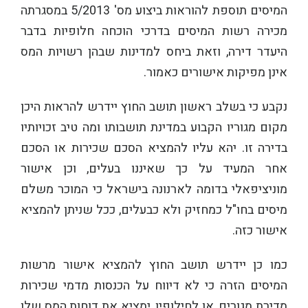
המיסים תוספת להוראות ביצוע מס' 5/2013 במסגרתה
מכירה רשות המיסים בדרכי הוכחה חלופיות בדבר
היעדר דירה, וזאת ביחס למדינות שבהן רשויות המס
אינן מפיקות אישורים כאמור.
נקבע כי בשלב ראשון תושב החוץ יידרש להראות היכן
מקום מגוריו הקבוע במדינת תושבותו ומה טיב זכויותיו
בדירה זו. יהא עליו להמציא הסכם שכירות או הסכם
אחר המעיד על כך שאיננו בעלים, וכן אישור
מוניציפאלי בדומה לארנונה בישראל כי המוכר משלם
מיסים בחו"ל כמחזיק ולא כבעלים, ככל שניתן להמציא
אישור כזה.
כמו כן יידרש תושב החוץ להמציא אישור מרשות
המיסים הזרה כי לא דיווח על הכנסות מדמי שכירות
מדירת מגורים, או לחילופין, ימציא את דוחות המס שלו