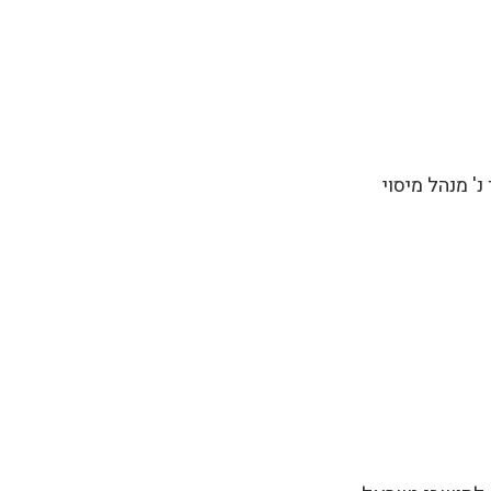
ין בעניין רייך נ' מנהל מיסוי