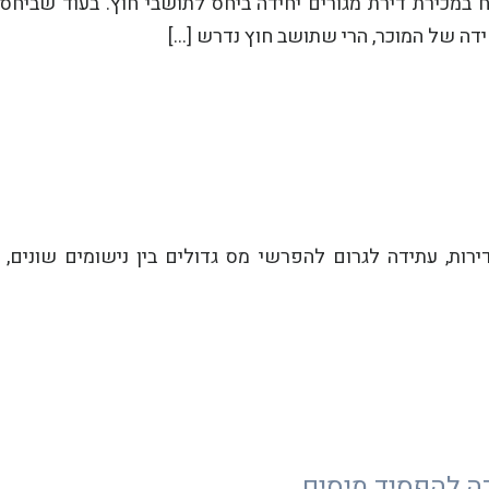
וגבל הפטור ממס שבח במכירת דירת מגורים יחידה ביחס לתושבי חוץ. בעוד ש
דה של המוכר, הרי שתושב חוץ נדרש […]
דירות, עתידה לגרום להפרשי מס גדולים בין נישומים שונים
דה להפסיד מיסים